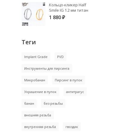
Кольцо-кликер Half
Smile IG 1.2 мм титан
1 880
₽
Теги
Implant Grade
PVD
Инструменты для пирсинга
Микробанан
Пирсинг в пупок
Украшение в пупок
антитрагус
банан
без резьбы
внешняя резьба
внутренняя резьба
гвоздик