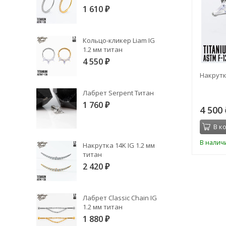
1 610
₽
Кольцо-кликер Liam IG
1.2 мм титан
4 550
₽
Топ 9K БЕЗРЕЗЬБОВОЙ IG титан
Накрутк
Лабрет Serpent Титан
1 760
₽
2 150
4 500
₽
В корзину
В к
В наличии
В налич
Накрутка 14K IG 1.2 мм
титан
2 420
₽
Лабрет Classic Chain IG
1.2 мм титан
1 880
₽