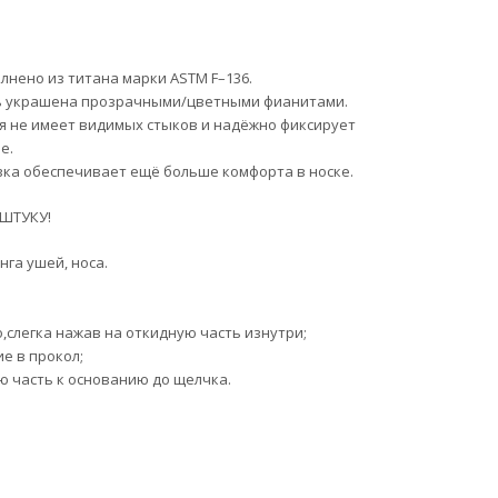
лнено из титана марки ASTM F–136.
ь украшена прозрачными/цветными фианитами.
 не имеет видимых стыков и надёжно фиксирует
е.
ка обеспечивает ещё больше комфорта в носке.
 ШТУКУ!
нга ушей, носа.
,слегка нажав на откидную часть изнутри;
е в прокол;
ю часть к основанию до щелчка.