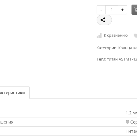
-
+
К сравнению
Категории:
Кольца-к
Теги:
титан ASTM F-1
актеристики
1.2 м
ашения
Се
л
Тита