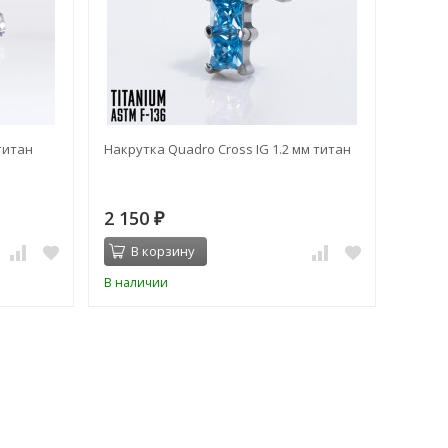
титан
Накрутка Quadro Cross IG 1.2 мм титан
Накрут
2 150
2 42
₽
В корзину
В 
В наличии
В нал