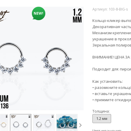
Артикул:
103-8-BIG-s
NEW!
Кольцо-кликер выпо
Декоративная част
Механизм крепления
украшение в прокол
Зеркальная полиров
ВНИМАНИЕ! ЦЕНА ЗА
Подходит для: пирси
Как установить:
• разомкните кольцо
• вставьте украшени
• прижмите откидну
Толщина:
1.2 мм
Цвет украшения: