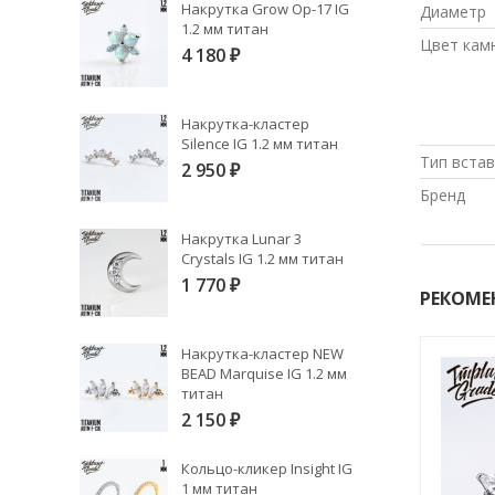
Накрутка Grow Op-17 IG
Диаметр
1.2 мм титан
Цвет кам
4 180
₽
Накрутка-кластер
Silence IG 1.2 мм титан
Тип встав
2 950
₽
Бренд
Накрутка Lunar 3
Crystals IG 1.2 мм титан
1 770
₽
РЕКОМЕ
Накрутка-кластер NEW
BEAD Marquise IG 1.2 мм
титан
2 150
₽
Кольцо-кликер Insight IG
1 мм титан