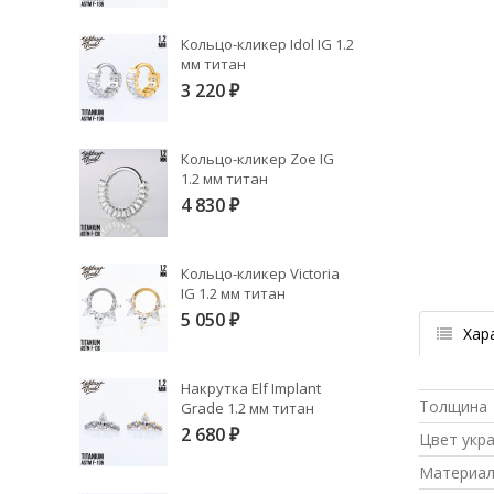
Кольцо-кликер Idol IG 1.2
мм титан
3 220
₽
Кольцо-кликер Zoe IG
1.2 мм титан
4 830
₽
Кольцо-кликер Victoria
IG 1.2 мм титан
5 050
₽
Хар
Накрутка Elf Implant
Толщина
Grade 1.2 мм титан
2 680
Цвет укр
₽
Материа