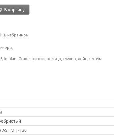
В корзину
В избранное
ликеры
,
36
,
Implant Grade
,
фианит
,
кольцо
,
кликер
,
дейс
,
септум
м
ребристый
н ASTM F-136