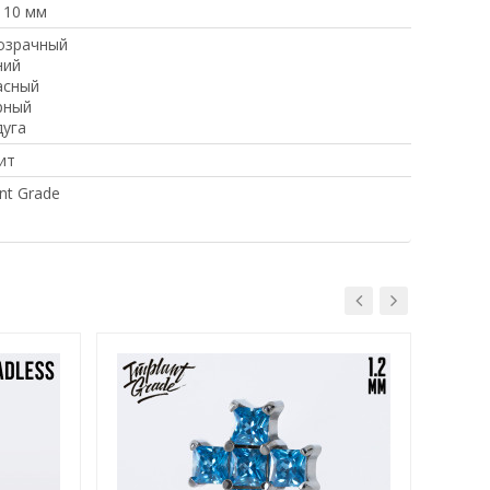
 10 мм
озрачный
ний
асный
рный
дуга
ит
nt Grade