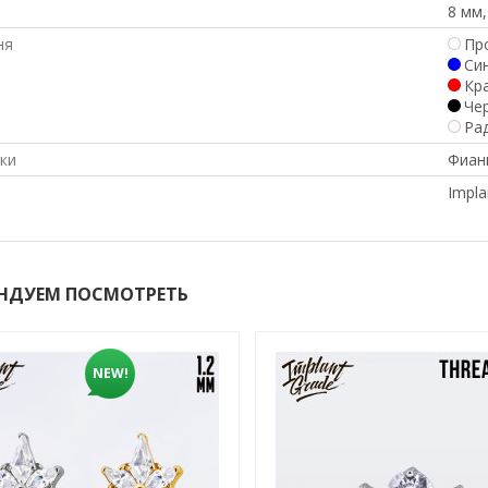
8 мм,
ня
Пр
Си
Кр
Че
Ра
ки
Фиан
Impla
НДУЕМ ПОСМОТРЕТЬ
NEW!