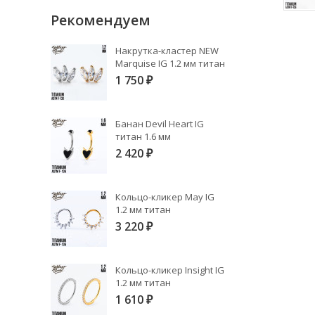
Рекомендуем
Накрутка-кластер NEW
Marquise IG 1.2 мм титан
1 750
₽
Банан Devil Heart IG
титан 1.6 мм
2 420
₽
Кольцо-кликер May IG
1.2 мм титан
3 220
₽
Кольцо-кликер Insight IG
1.2 мм титан
1 610
₽