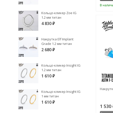
В налич
Кольцо-кликер Zoe IG
1.2 мм титан
4 830
₽
Накрутка Elf Implant
Grade 1.2 мм титан
2 680
₽
Кольцо-кликер Insight IG
1.2 мм титан
1 610
₽
Накрутка
Кольцо-кликер Insight IG
1 мм титан
1 610
₽
1 530