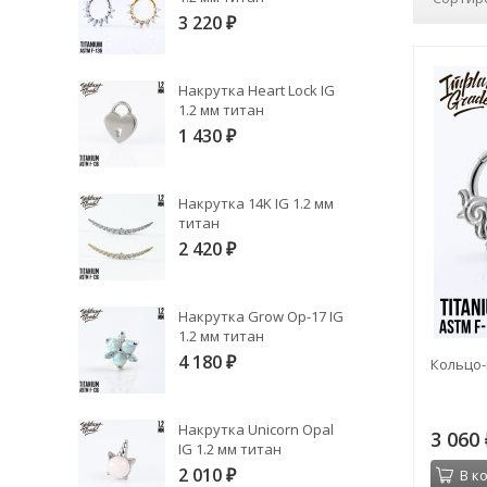
3 220
₽
Накрутка Heart Lock IG
1.2 мм титан
1 430
₽
Накрутка 14K IG 1.2 мм
титан
2 420
₽
Накрутка Grow Op-17 IG
1.2 мм титан
4 180
Кольцо-к
₽
Накрутка Unicorn Opal
3 060
IG 1.2 мм титан
2 010
В к
₽