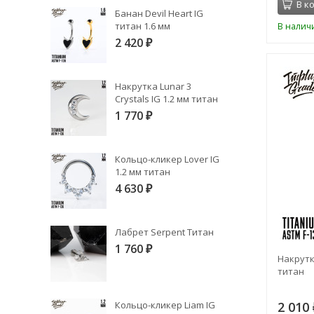
В к
Банан Devil Heart IG
титан 1.6 мм
В налич
2 420
₽
Накрутка Lunar 3
Crystals IG 1.2 мм титан
1 770
₽
Кольцо-кликер Lover IG
1.2 мм титан
4 630
₽
Лабрет Serpent Титан
1 760
₽
Накрутк
титан
Кольцо-кликер Liam IG
2 010