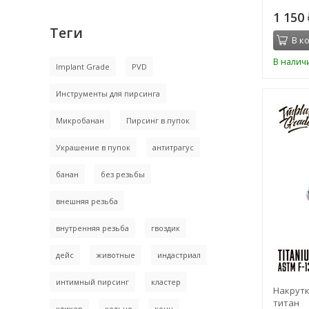
1 150
Теги
В к
В налич
Implant Grade
PVD
Инструменты для пирсинга
Микробанан
Пирсинг в пупок
Украшение в пупок
антитрагус
банан
без резьбы
внешняя резьба
внутренняя резьба
гвоздик
дейс
животные
индастриал
интимный пирсинг
кластер
Накрутк
титан
кликер
кольцо
конч