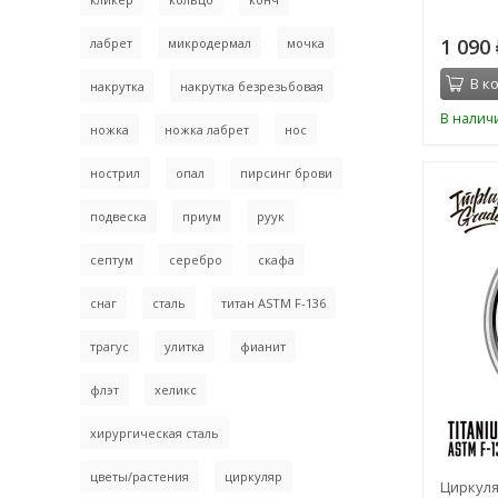
1 090
лабрет
микродермал
мочка
В к
накрутка
накрутка безрезьбовая
В налич
ножка
ножка лабрет
нос
нострил
опал
пирсинг брови
подвеска
приум
руук
септум
серебро
скафа
снаг
сталь
титан ASTM F-136
трагус
улитка
фианит
флэт
хеликс
хирургическая сталь
цветы/растения
циркуляр
Циркуляр