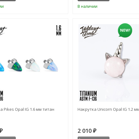
ии
В наличии
NEW!
 Pikes Opal IG 1.6 мм титан
Накрутка Unicorn Opal IG 1.2 м
2 010
₽
₽