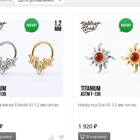
Дата добавления
NEW!
NEW!
ликер Eclectic IG 1.2 мм титан
Накрутка Sun IG 1.2 мм титан
1 920
₽
₽
орзину
В корзину