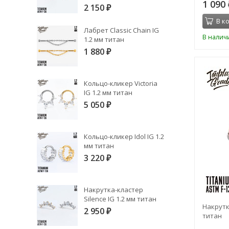
1 090
2 150
₽
В к
Лабрет Classic Chain IG
В налич
1.2 мм титан
1 880
₽
Кольцо-кликер Victoria
IG 1.2 мм титан
5 050
₽
Кольцо-кликер Idol IG 1.2
мм титан
3 220
₽
Накрутка-кластер
Silence IG 1.2 мм титан
Накрутк
2 950
₽
титан