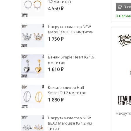
1.2 мм титан
В к
4 550
₽
В налич
Накрутка-кластер NEW
Marquise IG 1.2 мм титан
1 750
₽
Банан Simple Heart IG 1.6
мм титан
1 610
₽
Кольцо-кликер Half
Smile IG 1.2 мм титан
1 880
₽
Накрутка
Накрутка-кластер NEW
BEAD Marquise IG 1.2 мм
титан