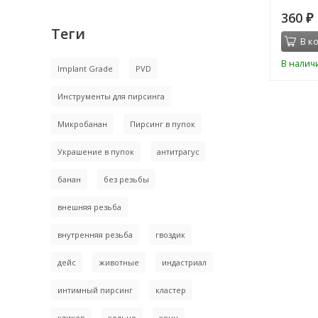
360
₽
Теги
В к
В налич
Implant Grade
PVD
Инструменты для пирсинга
Микробанан
Пирсинг в пупок
Украшение в пупок
антитрагус
банан
без резьбы
внешняя резьба
внутренняя резьба
гвоздик
дейс
животные
индастриал
интимный пирсинг
кластер
кликер
кольцо
конч