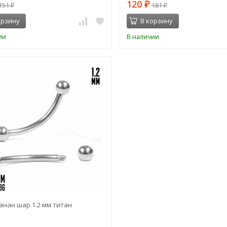
120
151
₽
181
₽
₽
орзину
В корзину
ии
В наличии
нан шар 1.2 мм титан