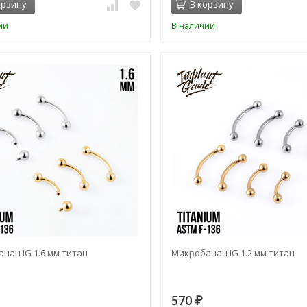
орзину
В корзину
ии
В наличии
нан IG 1.6 мм титан
Микробанан IG 1.2 мм титан
570
₽