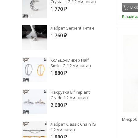
Crystals IG 1.2 мм титан
В к
1 770
₽
В налич
Лабрет Serpent Титан
1 760
₽
Кольцо-кликер Half
Smile IG 1.2 мм титан
1 880
₽
Накрутка Elf Implant
Grade 1.2 мм титан
2 680
₽
Микроба
Лабрет Classic Chain IG
1.2 мм титан
1 880
₽