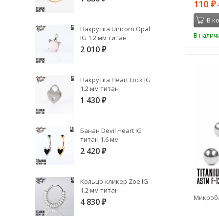
110
₽
В к
Накрутка Unicorn Opal
В налич
IG 1.2 мм титан
2 010
₽
Накрутка Heart Lock IG
1.2 мм титан
1 430
₽
Банан Devil Heart IG
титан 1.6 мм
2 420
₽
Кольцо-кликер Zoe IG
1.2 мм титан
Микроба
4 830
₽