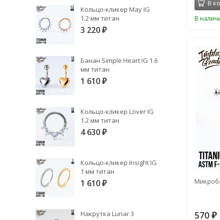
В к
Кольцо-кликер May IG
1.2 мм титан
В налич
3 220
₽
Банан Simple Heart IG 1.6
мм титан
1 610
₽
Кольцо-кликер Lover IG
1.2 мм титан
4 630
₽
Кольцо-кликер Insight IG
1 мм титан
Микроба
1 610
₽
Накрутка Lunar 3
570
₽