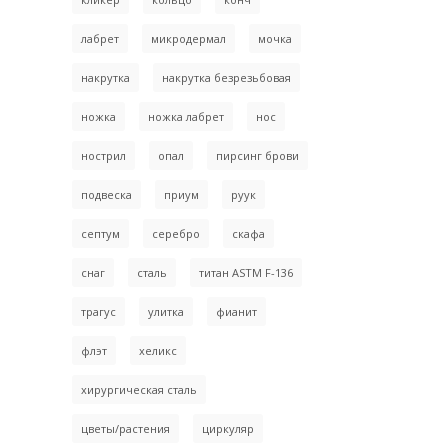
лабрет
микродермал
мочка
накрутка
накрутка безрезьбовая
ножка
ножка лабрет
нос
нострил
опал
пирсинг брови
подвеска
приум
руук
септум
серебро
скафа
снаг
сталь
титан ASTM F-136
трагус
улитка
фианит
флэт
хеликс
хирургическая сталь
цветы/растения
циркуляр