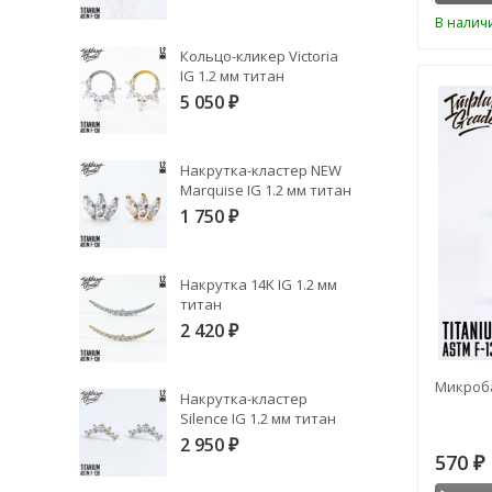
В налич
Кольцо-кликер Victoria
IG 1.2 мм титан
5 050
₽
Накрутка-кластер NEW
Marquise IG 1.2 мм титан
1 750
₽
Накрутка 14K IG 1.2 мм
титан
2 420
₽
Микроба
Накрутка-кластер
Silence IG 1.2 мм титан
2 950
₽
570
₽