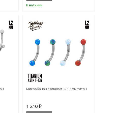
В наличии
тан
Микробанан с опалом IG 1.2 мм титан
1 210
₽