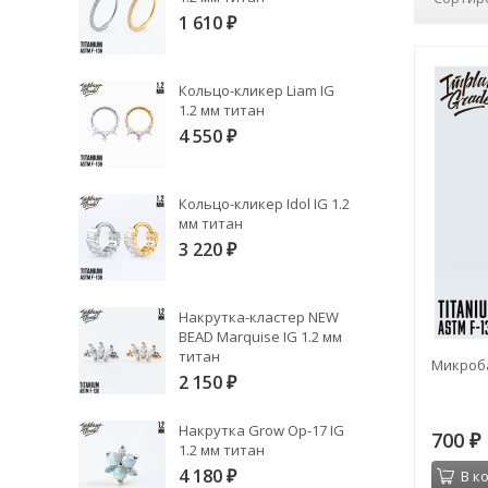
1 610
₽
Кольцо-кликер Liam IG
1.2 мм титан
4 550
₽
Кольцо-кликер Idol IG 1.2
мм титан
3 220
₽
Накрутка-кластер NEW
BEAD Marquise IG 1.2 мм
титан
Микроба
2 150
₽
Накрутка Grow Op-17 IG
700
₽
1.2 мм титан
4 180
В к
₽