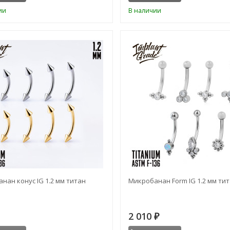
ии
В наличии
нан конус IG 1.2 мм титан
Микробанан Form IG 1.2 мм ти
2 010
₽