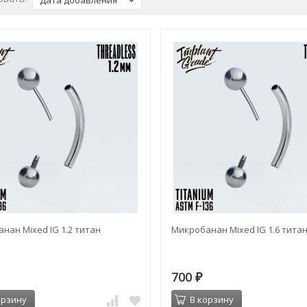
Дата добавления
нан Mixed IG 1.2 титан
Микробанан Mixed IG 1.6 тита
700
₽
орзину
В корзину