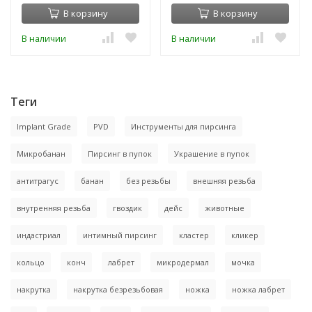
В корзину
В корзину
В наличии
В наличии
Теги
Implant Grade
PVD
Инструменты для пирсинга
Микробанан
Пирсинг в пупок
Украшение в пупок
антитрагус
банан
без резьбы
внешняя резьба
внутренняя резьба
гвоздик
дейс
животные
индастриал
интимный пирсинг
кластер
кликер
кольцо
конч
лабрет
микродермал
мочка
накрутка
накрутка безрезьбовая
ножка
ножка лабрет