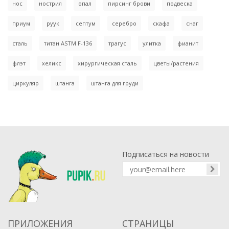
нос
нострил
опал
пирсинг брови
подвеска
приум
руук
септум
серебро
скафа
снаг
сталь
титан ASTM F-136
трагус
улитка
фианит
флэт
хеликс
хирургическая сталь
цветы/растения
циркуляр
штанга
штанга для груди
Подписаться на новости
ПРИЛОЖЕНИЯ
СТРАНИЦЫ