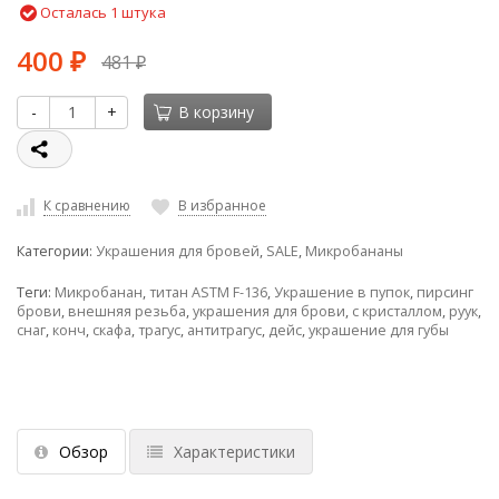
Осталась 1 штука
400
481
₽
₽
-
+
В корзину
К сравнению
В избранное
Категории:
Украшения для бровей
,
SALE
,
Микробананы
Теги:
Микробанан
,
титан ASTM F-136
,
Украшение в пупок
,
пирсинг
брови
,
внешняя резьба
,
украшения для брови
,
с кристаллом
,
руук
,
снаг
,
конч
,
скафа
,
трагус
,
антитрагус
,
дейс
,
украшение для губы
Обзор
Характеристики