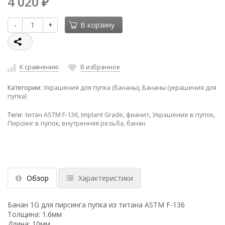
4 020
₽
-
+
В корзину
К сравнению
В избранное
Категории:
Украшения для пупка (бананы)
,
Бананы (украшения для
пупка)
Теги:
титан ASTM F-136
,
Implant Grade
,
фианит
,
Украшение в пупок
,
Пирсинг в пупок
,
внутренняя резьба
,
банан
Обзор
Характеристики
Банан 1G для пирсинга пупка из титана ASTM F-136
Толщина: 1.6мм
Длина: 10мм