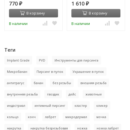
770
1 610
₽
₽
В корзину
В корзину
В наличии
В наличии
Теги
Implant Grade
PVD
Инструменты для пирсинга
Микробанан
Пирсинг в пупок
Украшение в пупок
антитрагус
банан
без резьбы
внешняя резьба
внутренняя резьба
гвоздик
дейс
животные
индастриал
интимный пирсинг
кластер
кликер
кольцо
конч
лабрет
микродермал
мочка
накрутка
накрутка безрезьбовая
ножка
ножка лабрет