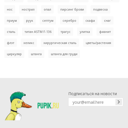
нос
нострил
опал
пирсинг брови
подвеска
приум
руук
септум
серебро
скафа
снаг
сталь
титан ASTM F-136
трагус
улитка
фианит
флэт
хеликс
хирургическая сталь
цветы/растения
циркуляр
штанга
штанга для груди
Подписаться на новости