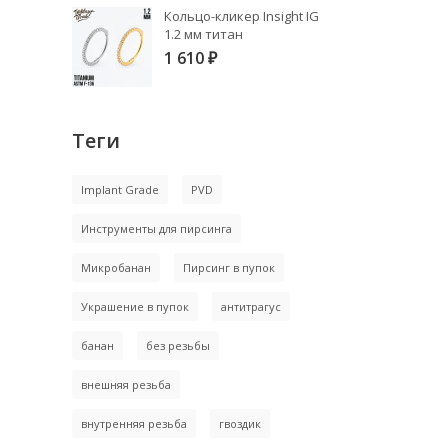
Кольцо-кликер Insight IG
1.2 мм титан
1 610
₽
Теги
Implant Grade
PVD
Инструменты для пирсинга
Микробанан
Пирсинг в пупок
Украшение в пупок
антитрагус
банан
без резьбы
внешняя резьба
внутренняя резьба
гвоздик