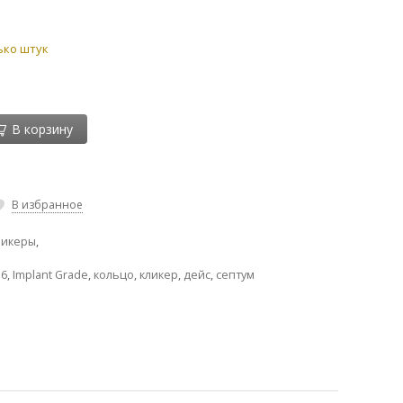
ько штук
В корзину
В избранное
ликеры
,
36
,
Implant Grade
,
кольцо
,
кликер
,
дейс
,
септум