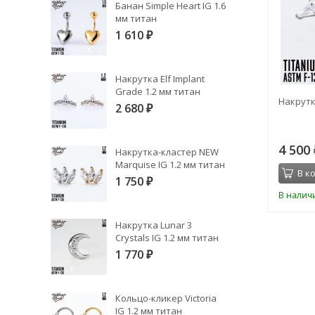
Банан Simple Heart IG 1.6
мм титан
1 610
₽
Накрутка Elf Implant
Grade 1.2 мм титан
Топ 9K БЕЗРЕЗЬБОВОЙ IG титан
Накрутк
2 680
₽
2 150
4 500
₽
Накрутка-кластер NEW
Marquise IG 1.2 мм титан
В корзину
В к
1 750
₽
В наличии
В налич
Накрутка Lunar 3
Crystals IG 1.2 мм титан
1 770
₽
Кольцо-кликер Victoria
IG 1.2 мм титан