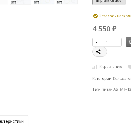
Implant Grade
Осталось нескол
4 550
₽
-
+
К сравнению
Категории:
Кольца-к
Теги:
титан ASTM F-1
актеристики