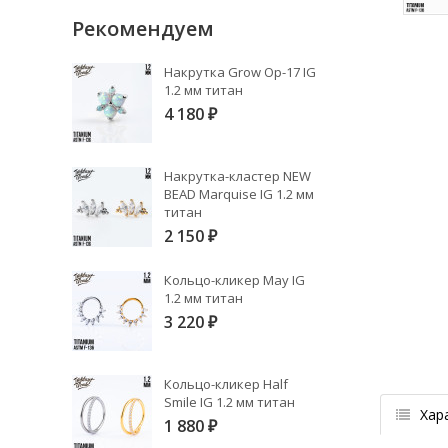
Рекомендуем
Накрутка Grow Op-17 IG
1.2 мм титан
4 180
₽
Накрутка-кластер NEW
BEAD Marquise IG 1.2 мм
титан
2 150
₽
Кольцо-кликер May IG
1.2 мм титан
3 220
₽
Кольцо-кликер Half
Smile IG 1.2 мм титан
Хар
1 880
₽