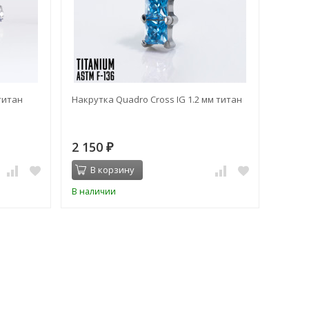
титан
Накрутка Quadro Cross IG 1.2 мм титан
Накрут
2 150
2 42
₽
В корзину
В 
В наличии
В нал