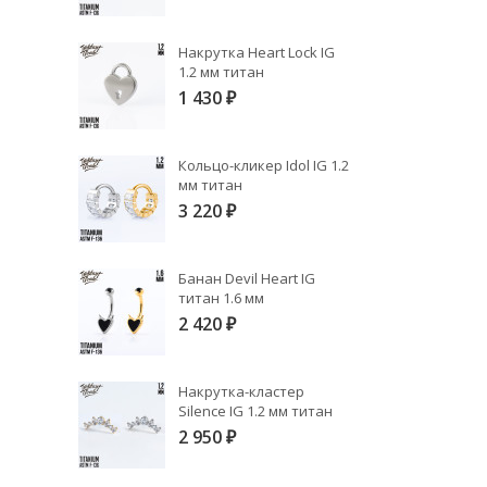
Накрутка Heart Lock IG
1.2 мм титан
1 430
₽
Кольцо-кликер Idol IG 1.2
мм титан
3 220
₽
Банан Devil Heart IG
титан 1.6 мм
2 420
₽
Накрутка-кластер
Silence IG 1.2 мм титан
2 950
₽