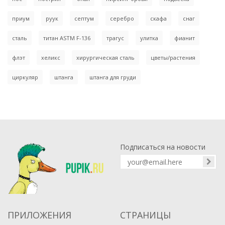
приум
руук
септум
серебро
скафа
снаг
сталь
титан ASTM F-136
трагус
улитка
фианит
флэт
хеликс
хирургическая сталь
цветы/растения
циркуляр
штанга
штанга для груди
Подписаться на новости
ПРИЛОЖЕНИЯ
СТРАНИЦЫ