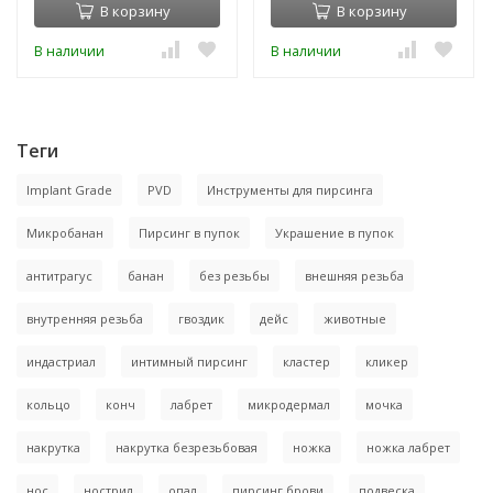
В корзину
В корзину
В наличии
В наличии
Теги
Implant Grade
PVD
Инструменты для пирсинга
Микробанан
Пирсинг в пупок
Украшение в пупок
антитрагус
банан
без резьбы
внешняя резьба
внутренняя резьба
гвоздик
дейс
животные
индастриал
интимный пирсинг
кластер
кликер
кольцо
конч
лабрет
микродермал
мочка
накрутка
накрутка безрезьбовая
ножка
ножка лабрет
нос
нострил
опал
пирсинг брови
подвеска