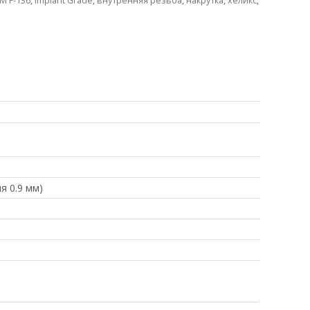
M F-136
,
Implant Grade
,
внутренняя резьба
,
накрутка
,
хеликс
,
я 0.9 мм)