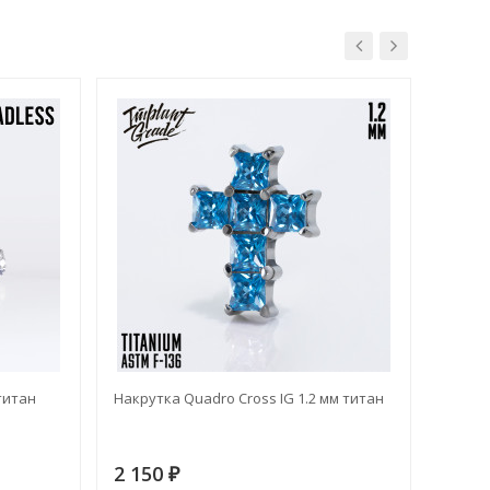
титан
Накрутка Quadro Cross IG 1.2 мм титан
Накрут
2 150
2 42
₽