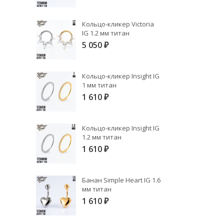
Кольцо-кликер Victoria
IG 1.2 мм титан
5 050
₽
Кольцо-кликер Insight IG
1 мм титан
1 610
₽
Кольцо-кликер Insight IG
1.2 мм титан
1 610
₽
Банан Simple Heart IG 1.6
мм титан
1 610
₽