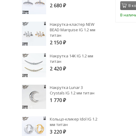
2 680
В корзину
В к
₽
В наличии
В налич
Накрутка-кластер NEW
BEAD Marquise IG 1.2 мм
титан
2 150
₽
Накрутка 14K IG 1.2 мм
титан
2 420
₽
Накрутка Lunar 3
Crystals IG 1.2 мм титан
1 770
₽
Кольцо-кликер Idol IG 1.2
мм титан
3 220
₽