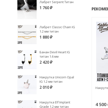
Лабрет Serpent Титан
1 760
РЕКОМЕ
₽
Лабрет Classic Chain IG
1.2 мм титан
1 880
₽
Банан Devil Heart IG
титан 1.6 мм
2 420
₽
Накрутка Unicorn Opal
IG 1.2 мм титан
2 010
Топ 9K БЕЗРЕЗЬБОВОЙ IG титан
Накрутк
₽
Накрутка Elf Implant
2 150
4 500
₽
Grade 1.2 мм титан