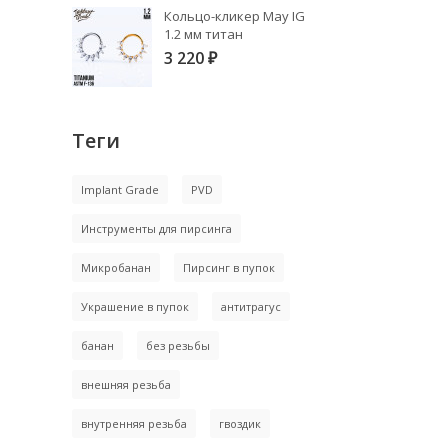
Кольцо-кликер May IG
1.2 мм титан
3 220
₽
Теги
Implant Grade
PVD
Инструменты для пирсинга
Микробанан
Пирсинг в пупок
Украшение в пупок
антитрагус
банан
без резьбы
внешняя резьба
внутренняя резьба
гвоздик