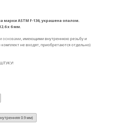
а марки ASTM F-136, украшена опалом.
12.6 x 6
мм.
ми
основами
, имеющими внутреннюю резьбу и
в комплект не входят, приобретаются отдельно)
 ШТУКУ!
внутренняя 0.9 мм)