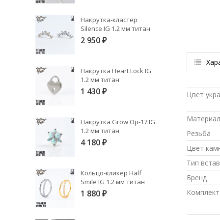
Накрутка-кластер
Silence IG 1.2 мм титан
2 950
₽
Хар
Накрутка Heart Lock IG
1.2 мм титан
1 430
₽
Цвет укр
Материа
Накрутка Grow Op-17 IG
1.2 мм титан
Резьба
4 180
₽
Цвет кам
Тип встав
Кольцо-кликер Half
Бренд
Smile IG 1.2 мм титан
Комплект
1 880
₽