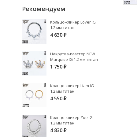
Рекомендуем
Кольцо-кликер Lover IG
1.2 мм титан
4 630
₽
Накрутка-кластер NEW
Marquise IG 1.2 мм титан
1 750
₽
Кольцо-кликер Liam IG
1.2 мм титан
4 550
₽
Кольцо-кликер Zoe IG
1.2 мм титан
4 830
₽