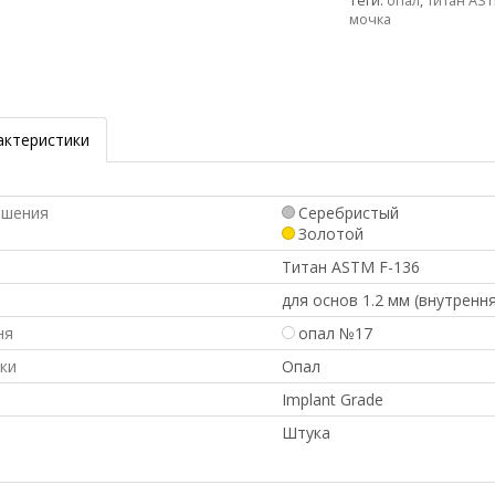
Теги:
опал
,
титан AST
мочка
актеристики
ашения
Серебристый
Золотой
л
Титан ASTM F-136
для основ 1.2 мм (внутрення
ня
опал №17
ки
Опал
Implant Grade
Штука