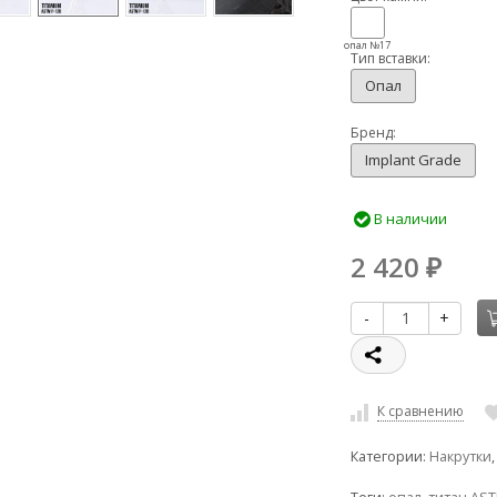
опал №17
Тип вставки:
Опал
Бренд:
Implant Grade
В наличии
2 420
₽
-
+
К сравнению
Категории:
Накрутки
,