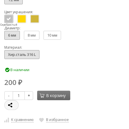
Цвет украшения:
Серебристый
Диаметр:
6 мм
8 мм
10 мм
Материал:
Хир.сталь 316 L
В наличии
200
₽
-
+
В корзину
К сравнению
В избранное