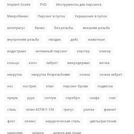
Implant Grade
PVD
Инструменты для пирсинга
Микробанан
Пирсинг в пупок
Украшение в пупок
антитрагус
банан
без резьбы
внешняя резьба
внутренняя резьба
гвоздик
дейс
животные
индастриал
интимный пирсинг
кластер
кликер
кольцо
конч
лабрет
микродермал
мочка
накрутка
накрутка безрезьбовая
ножка
ножка лабрет
нос
нострил
опал
пирсинг брови
подвеска
приум
руук
септум
серебро
скафа
снаг
сталь
титан ASTM F-136
трагус
улитка
фианит
флэт
хеликс
хирургическая сталь
цветы/растения
циркуляр
штанга
штанга для груди