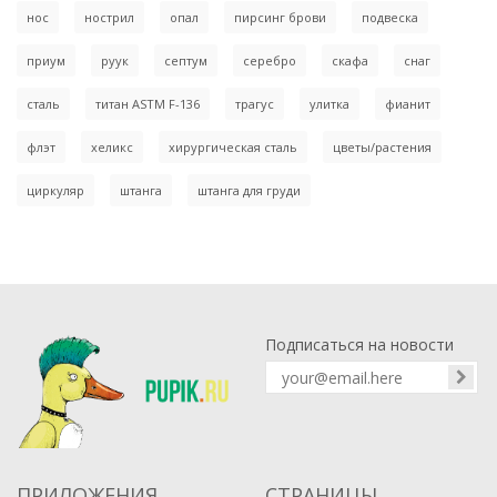
нос
нострил
опал
пирсинг брови
подвеска
приум
руук
септум
серебро
скафа
снаг
сталь
титан ASTM F-136
трагус
улитка
фианит
флэт
хеликс
хирургическая сталь
цветы/растения
циркуляр
штанга
штанга для груди
Подписаться на новости
ПРИЛОЖЕНИЯ
СТРАНИЦЫ