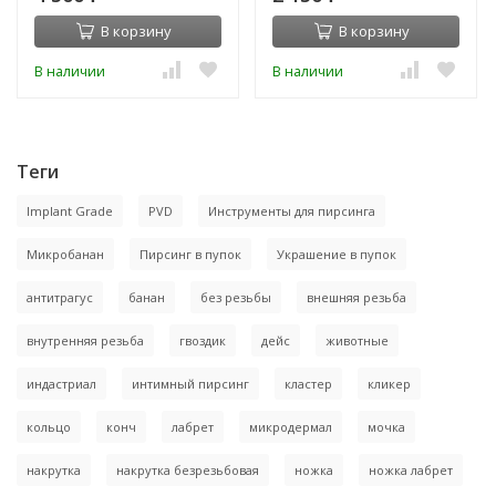
В корзину
В корзину
В наличии
В наличии
Теги
Implant Grade
PVD
Инструменты для пирсинга
Микробанан
Пирсинг в пупок
Украшение в пупок
антитрагус
банан
без резьбы
внешняя резьба
внутренняя резьба
гвоздик
дейс
животные
индастриал
интимный пирсинг
кластер
кликер
кольцо
конч
лабрет
микродермал
мочка
накрутка
накрутка безрезьбовая
ножка
ножка лабрет