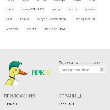
сталь
титан ASTM F-136
трагус
улитка
фианит
флэт
хеликс
хирургическая сталь
цветы/растения
циркуляр
штанга
штанга для груди
Подписаться на новости
ПРИЛОЖЕНИЯ
СТРАНИЦЫ
Отзывы
Гарантия