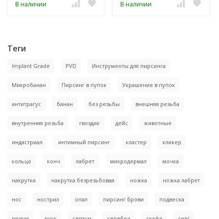
В наличии
В наличии
Теги
Implant Grade
PVD
Инструменты для пирсинга
Микробанан
Пирсинг в пупок
Украшение в пупок
антитрагус
банан
без резьбы
внешняя резьба
внутренняя резьба
гвоздик
дейс
животные
индастриал
интимный пирсинг
кластер
кликер
кольцо
конч
лабрет
микродермал
мочка
накрутка
накрутка безрезьбовая
ножка
ножка лабрет
нос
нострил
опал
пирсинг брови
подвеска
приум
руук
септум
серебро
скафа
снаг