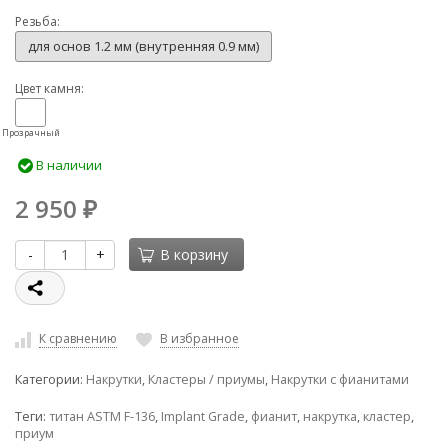
Резьба:
для основ 1.2 мм (внутренняя 0.9 мм)
Цвет камня:
Прозрачный
В наличии
2 950
₽
-
+
В корзину
К сравнению
В избранное
Категории:
Накрутки
,
Кластеры / приумы
,
Накрутки с фианитами
Теги:
титан ASTM F-136
,
Implant Grade
,
фианит
,
накрутка
,
кластер
,
приум