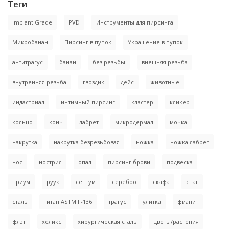
Теги
Implant Grade
PVD
Инструменты для пирсинга
Микробанан
Пирсинг в пупок
Украшение в пупок
антитрагус
банан
без резьбы
внешняя резьба
внутренняя резьба
гвоздик
дейс
животные
индастриал
интимный пирсинг
кластер
кликер
кольцо
конч
лабрет
микродермал
мочка
накрутка
накрутка безрезьбовая
ножка
ножка лабрет
нос
нострил
опал
пирсинг брови
подвеска
приум
руук
септум
серебро
скафа
снаг
сталь
титан ASTM F-136
трагус
улитка
фианит
флэт
хеликс
хирургическая сталь
цветы/растения