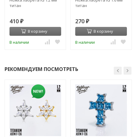
Ножка лабрета IG 1.2 мм
Ножка лабрета IG 1.6 мм
титан
титан
410
270
₽
₽
В корзину
В корзину
В наличии
В наличии
РЕКОМЕНДУЕМ ПОСМОТРЕТЬ
NEW!