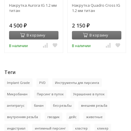
Накрутка Aurora IG 1.2 мм
Накрутка Quadro Cross IG
титан
1.2 мм титан
4 500
2 150
₽
₽
В корзину
В корзину
В наличии
В наличии
Теги
Implant Grade
PVD
Инструменты для пирсинга
Микробанан
Пирсинг в пупок
Украшение в пупок
антитрагус
банан
без резьбы
внешняя резьба
внутренняя резьба
гвоздик
дейс
животные
индастриал
интимный пирсинг
кластер
кликер