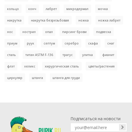
кольцо
конч
лабрет
микродермал
мочка
накрутка
накрутка безрезьбовая
ножка
ножка лабрет
нос
нострил
опал
пирсинг брови
подвеска
приум
руук
септум
серебро
скафа
снаг
сталь
титан ASTM F-136
трагус
улитка
фианит
флэт
хеликс
хирургическая сталь
цветы/растения
циркуляр
штанга
штанга для груди
Подписаться на новости