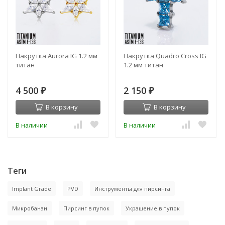
Накрутка Aurora IG 1.2 мм
Накрутка Quadro Cross IG
титан
1.2 мм титан
4 500
2 150
₽
₽
В корзину
В корзину
В наличии
В наличии
Теги
Implant Grade
PVD
Инструменты для пирсинга
Микробанан
Пирсинг в пупок
Украшение в пупок