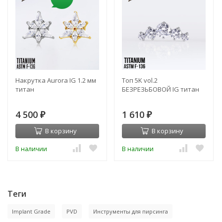
Накрутка Aurora IG 1.2 мм
Топ 5K vol.2
титан
БЕЗРЕЗЬБОВОЙ IG титан
4 500
1 610
₽
₽
В корзину
В корзину
В наличии
В наличии
Теги
Implant Grade
PVD
Инструменты для пирсинга