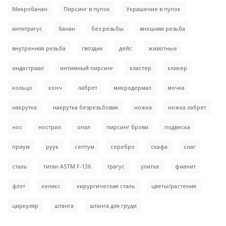
Микробанан
Пирсинг в пупок
Украшение в пупок
антитрагус
банан
без резьбы
внешняя резьба
внутренняя резьба
гвоздик
дейс
животные
индастриал
интимный пирсинг
кластер
кликер
кольцо
конч
лабрет
микродермал
мочка
накрутка
накрутка безрезьбовая
ножка
ножка лабрет
нос
нострил
опал
пирсинг брови
подвеска
приум
руук
септум
серебро
скафа
снаг
сталь
титан ASTM F-136
трагус
улитка
фианит
флэт
хеликс
хирургическая сталь
цветы/растения
циркуляр
штанга
штанга для груди