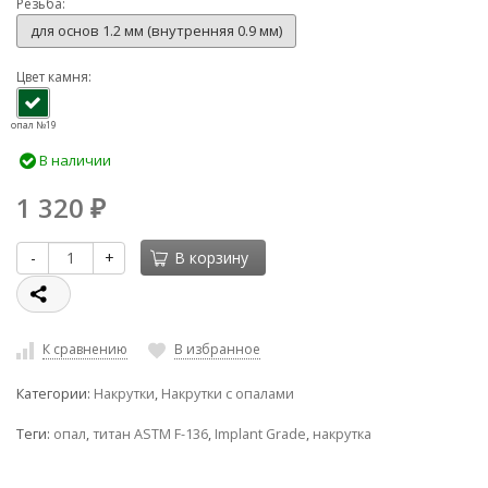
Резьба:
для основ 1.2 мм (внутренняя 0.9 мм)
Цвет камня:
опал №19
В наличии
1 320
₽
-
+
В корзину
К сравнению
В избранное
Категории:
Накрутки
,
Накрутки с опалами
Теги:
опал
,
титан ASTM F-136
,
Implant Grade
,
накрутка