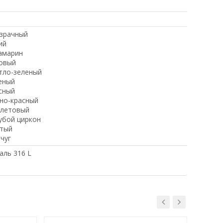
зрачный
ий
амарин
овый
тло-зеленый
еный
сный
но-красный
летовый
убой циркон
тый
чуг
аль 316 L