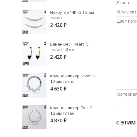
Длина
Комплект
Накрутка 14K IG 1.2 мм
титан
Цвет кам
2 420
₽
Банан Devil Heart IG
титан 1.6 мм
2 420
₽
Кольцо-кликер Lover IG
1.2 мм титан
4 630
₽
Материа
Кольцо-кликер Zoe IG
1.2 мм титан
4 830
₽
С ЭТИМ