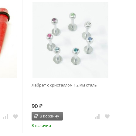
Лабрет с кристаллом 1.2 мм сталь
Растяж
90
230
₽
В корзину
В 
В наличии
В нал