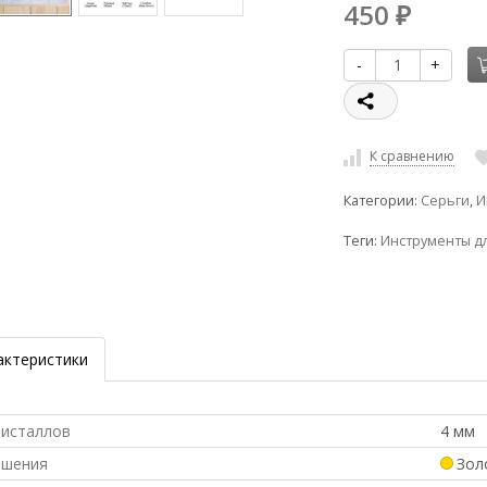
450
₽
-
+
К сравнению
Категории:
Серьги
,
И
Теги:
Инструменты д
актеристики
ристаллов
4 мм
ашения
Зол