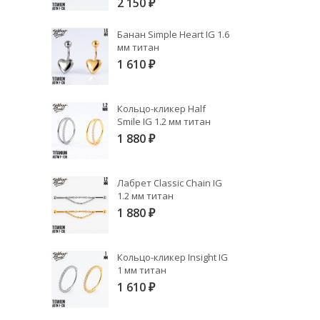
2 150
₽
Банан Simple Heart IG 1.6
мм титан
1 610
₽
Кольцо-кликер Half
Smile IG 1.2 мм титан
1 880
₽
Лабрет Classic Chain IG
1.2 мм титан
1 880
₽
Кольцо-кликер Insight IG
1 мм титан
1 610
₽