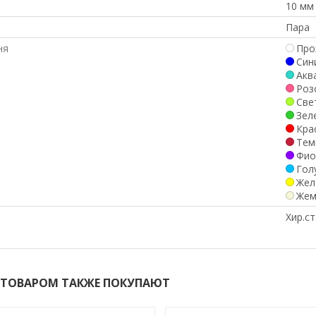
10 мм
Пара
ня
Про
Син
Акв
Роз
Све
Зел
Кра
Тем
Фио
Гол
Жел
Жем
л
Хир.ст
 ТОВАРОМ ТАКЖЕ ПОКУПАЮТ