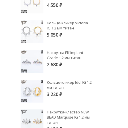
4 550
₽
Кольцо-кликер Victoria
IG 1.2 мм титан
5 050
₽
Накрутка Elf Implant
Grade 1.2 мм титан
2 680
₽
Кольцо-кликер Idol IG 1.2
мм титан
3 220
₽
Накрутка-кластер NEW
BEAD Marquise IG 1.2 мм
титан