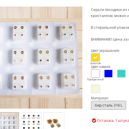
Серьги гвоздики из 
кристаллом, можно 
В стерильной упако
ВНИМАНИЕ! Цена за 
Цвет украшения:
Золотой
Цвет камня:
Прозрачный
Материал:
Хир.сталь 316 L
Осталась 1 штук