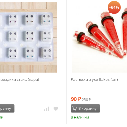
-64%
гвоздики сталь (пара)
Растяжка в ухо flakes (шт)
90
₽
250
₽
орзину
В корзину
ии
В наличии