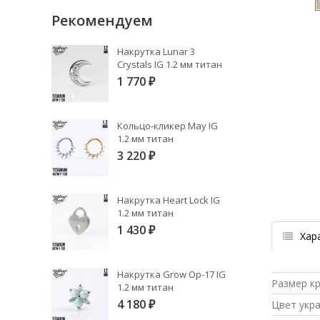
Рекомендуем
Накрутка Lunar 3
Crystals IG 1.2 мм титан
1 770
₽
Кольцо-кликер May IG
1.2 мм титан
3 220
₽
Накрутка Heart Lock IG
1.2 мм титан
1 430
₽
Хар
Накрутка Grow Op-17 IG
Размер к
1.2 мм титан
4 180
Цвет укр
₽