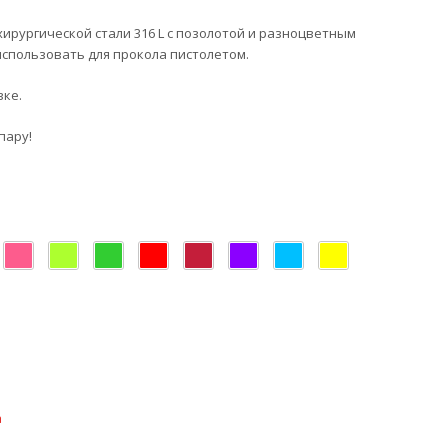
хирургической стали 316 L с позолотой и разноцветным
использовать для прокола пистолетом.
вке.
пару!
а