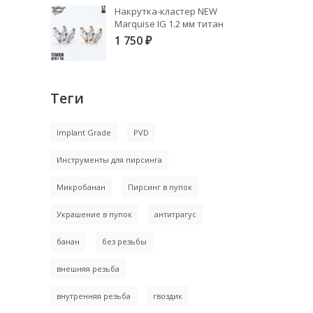
Накрутка-кластер NEW
Marquise IG 1.2 мм титан
1 750
₽
Теги
Implant Grade
PVD
Инструменты для пирсинга
Микробанан
Пирсинг в пупок
Украшение в пупок
антитрагус
банан
без резьбы
внешняя резьба
внутренняя резьба
гвоздик