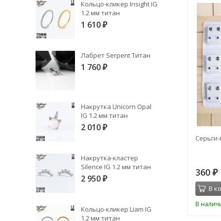
Кольцо-кликер Insight IG
1.2 мм титан
1 610
₽
Лабрет Serpent Титан
1 760
₽
Накрутка Unicorn Opal
IG 1.2 мм титан
2 010
₽
 сталь
Микробанан IG 1.2 мм титан
Серьги-
Накрутка-кластер
Silence IG 1.2 мм титан
570
360
₽
₽
2 950
₽
В корзину
В к
В наличии
В налич
Кольцо-кликер Liam IG
1.2 мм титан