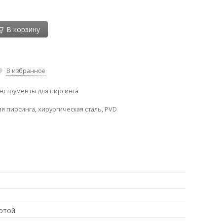
В корзину
В избранное
нструменты для пирсинга
ля пирсинга
,
хирургическая сталь
,
PVD
отой