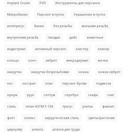
Implant Grade
PVD
Инструменты для пирсинга
Микробанан
Пирсинг в пупок
Украшение в пупок
антитрагус
банан
без резьбы
внешняя резьба
внутренняя резьба
гвоздик
дейс
животные
индастриал
интимный пирсинг
кластер
кликер
кольцо
конч
лабрет
микродермал
мочка
накрутка
накрутка безрезьбовая
ножка
ножка лабрет
нос
нострил
опал
пирсинг брови
подвеска
приум
руук
септум
серебро
скафа
снаг
сталь
титан ASTM F-136
трагус
улитка
фианит
флэт
хеликс
хирургическая сталь
цветы/растения
циркуляр
штанга
штанга для груди