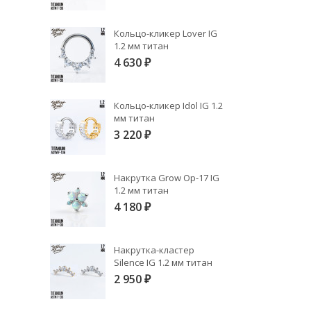
Кольцо-кликер Lover IG
1.2 мм титан
4 630
₽
Кольцо-кликер Idol IG 1.2
мм титан
3 220
₽
Накрутка Grow Op-17 IG
1.2 мм титан
4 180
₽
Накрутка-кластер
Silence IG 1.2 мм титан
2 950
₽