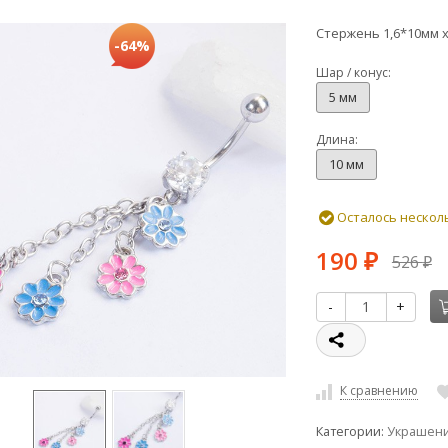
Стержень 1,6*10мм х
-64%
Шар / конус:
5 мм
Длина:
10 мм
Осталось нескол
190
526
₽
₽
-
+
К сравнению
Категории:
Украшени