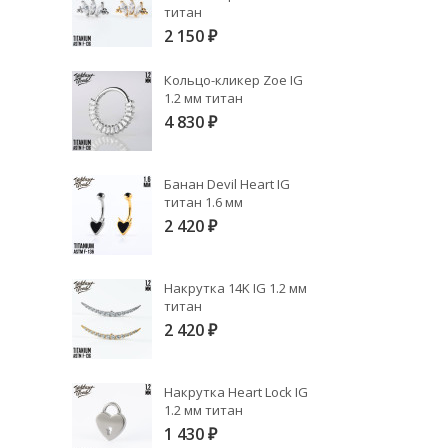
титан
2 150
₽
Кольцо-кликер Zoe IG
1.2 мм титан
4 830
₽
Банан Devil Heart IG
титан 1.6 мм
2 420
₽
Накрутка 14K IG 1.2 мм
титан
2 420
₽
Накрутка Heart Lock IG
1.2 мм титан
1 430
₽