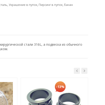
сталь
,
Украшение в пупок
,
Пирсинг в пупок
,
банан
хирургической стали 316L, а подвеска из обычного
шком.
-13%