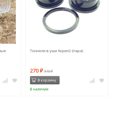
ные
Тоннели в уши Акрил2 (пара)
Штанга
270
120
₽
310
₽
В корзину
В 
В наличии
В нал