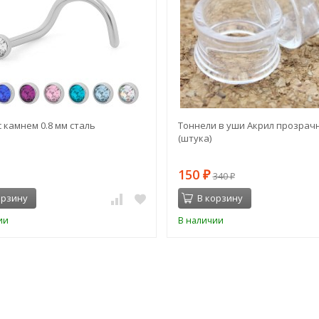
с камнем 0.8 мм сталь
Тоннели в уши Акрил прозрач
(штука)
150
₽
340
₽
орзину
В корзину
ии
В наличии