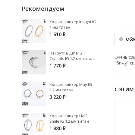
Рекомендуем
Кольцо-кликер Insight IG
1 мм титан
1 610
₽
Обз
Накрутка Lunar 3
Очень сим
Crystals IG 1.2 мм титан
"бижу" с
1 770
₽
Кольцо-кликер May IG
С ЭТИМ
1.2 мм титан
3 220
₽
Кольцо-кликер Half
Smile IG 1.2 мм титан
1 880
₽