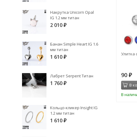
Накрутка Unicorn Opal
IG 1.2 мм титан
2 010
₽
Банан Simple Heart IG 1.6
мм титан
Штанга конус 1.2 мм сталь
Улитка 
1 610
₽
90
90
₽
₽
Лабрет Serpent Титан
1 760
₽
В корзину
В к
В наличии
В налич
Кольцо-кликер Insight IG
1.2 мм титан
1 610
₽