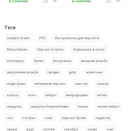
В наличии
В наличии
Теги
Implant Grade
PVD
Инструменты для пирсинга
Микробанан
Пирсинг в пупок
Украшение в пупок
антитрагус
банан
без резьбы
внешняя резьба
внутренняя резьба
гвоздик
дейс
животные
индастриал
интимный пирсинг
кластер
кликер
кольцо
конч
лабрет
микродермал
мочка
накрутка
накрутка безрезьбовая
ножка
ножка лабрет
нос
нострил
опал
пирсинг брови
подвеска
приум
руук
септум
серебро
скафа
снаг