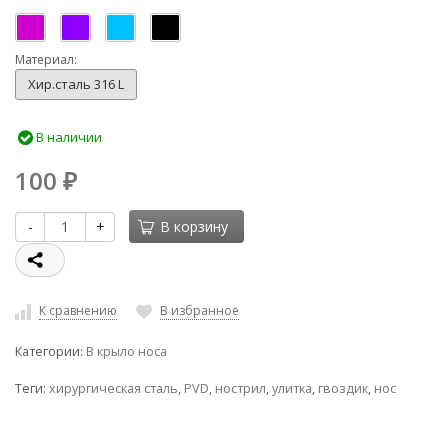
Материал:
Хир.сталь 316 L
В наличии
100
₽
-
+
В корзину
К сравнению
В избранное
Категории:
В крыло носа
Теги:
хирургическая сталь
,
PVD
,
нострил
,
улитка
,
гвоздик
,
нос