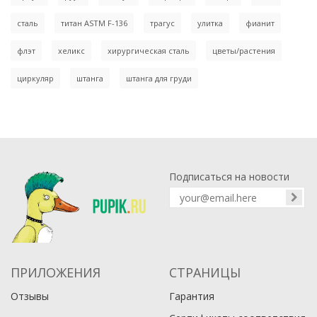
сталь
титан ASTM F-136
трагус
улитка
фианит
флэт
хеликс
хирургическая сталь
цветы/растения
циркуляр
штанга
штанга для груди
Подписаться на новости
ПРИЛОЖЕНИЯ
СТРАНИЦЫ
Отзывы
Гарантия