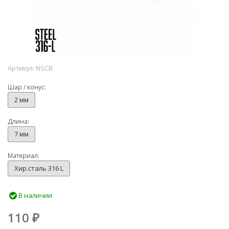
Артикул:
NSCB
Шар / конус:
2 мм
Длина:
7 мм
Материал:
Хир.сталь 316 L
В наличии
110
₽