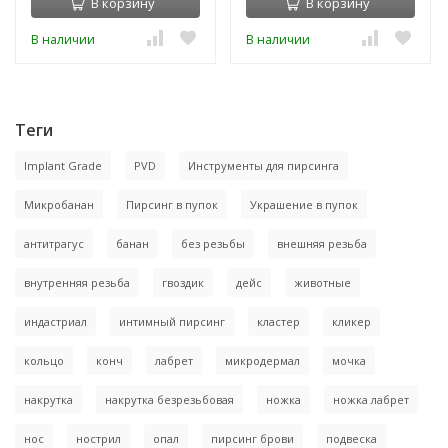
В корзину
В корзину
В наличии
В наличии
Теги
Implant Grade
PVD
Инструменты для пирсинга
Микробанан
Пирсинг в пупок
Украшение в пупок
антитрагус
банан
без резьбы
внешняя резьба
внутренняя резьба
гвоздик
дейс
животные
индастриал
интимный пирсинг
кластер
кликер
кольцо
конч
лабрет
микродермал
мочка
накрутка
накрутка безрезьбовая
ножка
ножка лабрет
нос
нострил
опал
пирсинг брови
подвеска