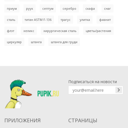
приум
руук
септум
серебро
скафа
снаг
сталь
титан ASTM F-136
трагус
улитка
фианит
флэт
хеликс
хирургическая сталь
цветы/растения
циркуляр
штанга
штанга для груди
Подписаться на новости
ПРИЛОЖЕНИЯ
СТРАНИЦЫ