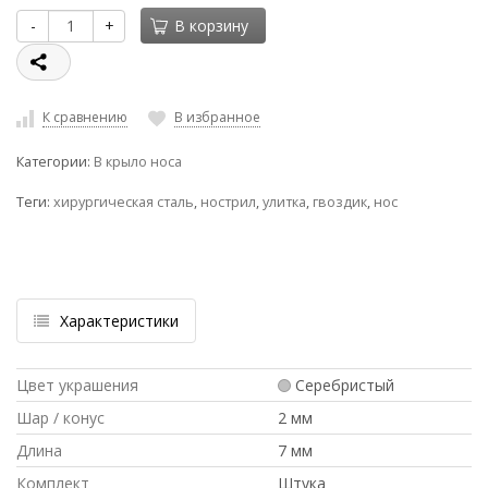
-
+
В корзину
К сравнению
В избранное
Категории:
В крыло носа
Теги:
хирургическая сталь
,
нострил
,
улитка
,
гвоздик
,
нос
Характеристики
Цвет украшения
Серебристый
Шар / конус
2 мм
Длина
7 мм
Комплект
Штука