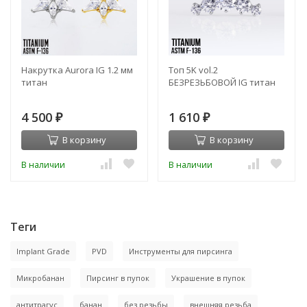
Накрутка Aurora IG 1.2 мм
Топ 5K vol.2
титан
БЕЗРЕЗЬБОВОЙ IG титан
4 500
1 610
₽
₽
В корзину
В корзину
В наличии
В наличии
Теги
Implant Grade
PVD
Инструменты для пирсинга
Микробанан
Пирсинг в пупок
Украшение в пупок
антитрагус
банан
без резьбы
внешняя резьба