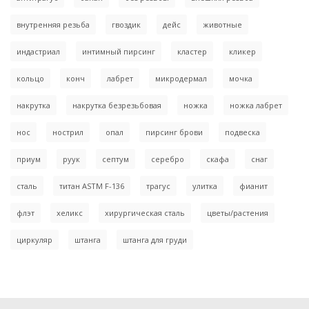
внутренняя резьба
гвоздик
дейс
животные
индастриал
интимный пирсинг
кластер
кликер
кольцо
конч
лабрет
микродермал
мочка
накрутка
накрутка безрезьбовая
ножка
ножка лабрет
нос
нострил
опал
пирсинг брови
подвеска
приум
руук
септум
серебро
скафа
снаг
сталь
титан ASTM F-136
трагус
улитка
фианит
флэт
хеликс
хирургическая сталь
цветы/растения
циркуляр
штанга
штанга для груди