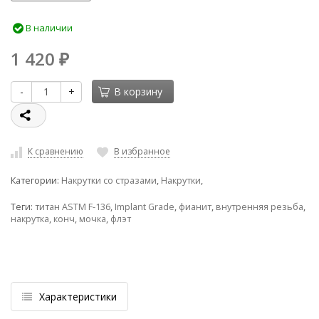
В наличии
1 420
₽
-
+
В корзину
К сравнению
В избранное
Категории:
Накрутки со стразами
,
Накрутки
,
Теги:
титан ASTM F-136
,
Implant Grade
,
фианит
,
внутренняя резьба
,
накрутка
,
конч
,
мочка
,
флэт
Характеристики