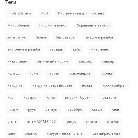
Теги
Implant Grade
PVD
Инструменты для пирсинга
Микробанан
Пирсинг в пупок
Украшение в пупок
антитрагус
банан
без резьбы
внешняя резьба
внутренняя резьба
гвоздик
дейс
животные
индастриал
интимный пирсинг
кластер
кликер
кольцо
конч
лабрет
микродермал
мочка
накрутка
накрутка безрезьбовая
ножка
ножка лабрет
нос
нострил
опал
пирсинг брови
подвеска
приум
руук
септум
серебро
скафа
снаг
сталь
титан ASTM F-136
трагус
улитка
фианит
флэт
хеликс
хирургическая сталь
цветы/растения