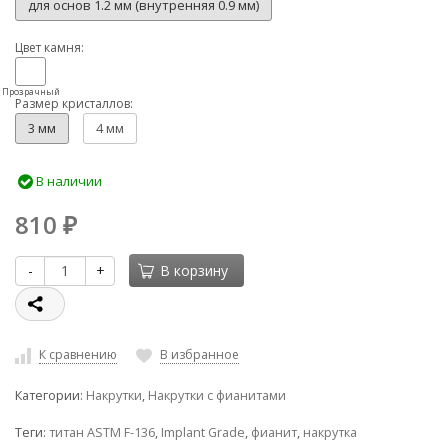
для основ 1.2 мм (внутренняя 0.9 мм)
Цвет камня:
Прозрачный
Размер кристаллов:
3 мм
4 мм
В наличии
810
₽
-
+
В корзину
К сравнению
В избранное
Категории:
Накрутки
,
Накрутки с фианитами
Теги:
титан ASTM F-136
,
Implant Grade
,
фианит
,
накрутка