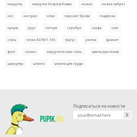
накрутка
накрутка безрезьбовая
ножка
ножка лабрет
нос
нострил
опал
пирсинг брови
подвеска
приум
руук
септум
серебро
скафа
снаг
сталь
титан ASTM F-136
трагус
улитка
фианит
флэт
хеликс
хирургическая сталь
цветы/растения
циркуляр
штанга
штанга для груди
Подписаться на новости