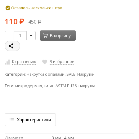
Осталось несколько штук
110
450
₽
₽
-
+
В корзину
К сравнению
В избранное
Категории:
Накрутки с опалами
,
SALE
,
Накрутки
Теги:
микродермал
,
титан ASTM F-136
,
накрутка
Характеристики
Диаметр
3 мм, 4 мм