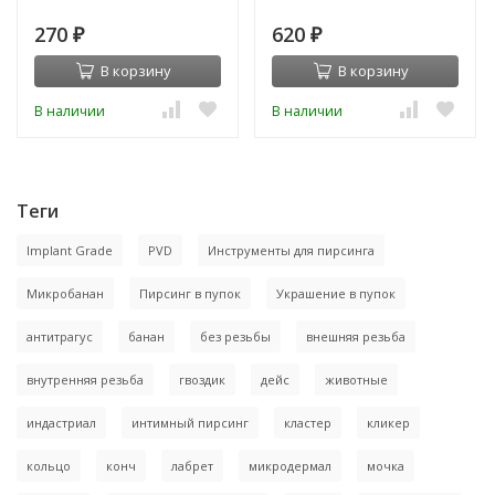
270
620
₽
₽
В корзину
В корзину
В наличии
В наличии
Теги
Implant Grade
PVD
Инструменты для пирсинга
Микробанан
Пирсинг в пупок
Украшение в пупок
антитрагус
банан
без резьбы
внешняя резьба
внутренняя резьба
гвоздик
дейс
животные
индастриал
интимный пирсинг
кластер
кликер
кольцо
конч
лабрет
микродермал
мочка