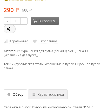
290
600
₽
₽
-
+
В корзину
К сравнению
В избранное
Категории:
Украшения для пупка (бананы)
,
SALE
,
Бананы
(украшения для пупка)
,
Теги:
хирургическая сталь
,
Украшение в пупок
,
Пирсинг в пупок
,
банан
Обзор
Характеристики
Сережка в пупок Blacky из хирургической стали 316L с