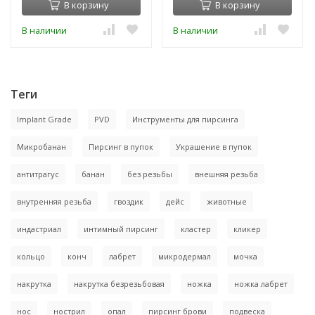
В корзину
В корзину
В наличии
В наличии
Теги
Implant Grade
PVD
Инструменты для пирсинга
Микробанан
Пирсинг в пупок
Украшение в пупок
антитрагус
банан
без резьбы
внешняя резьба
внутренняя резьба
гвоздик
дейс
животные
индастриал
интимный пирсинг
кластер
кликер
кольцо
конч
лабрет
микродермал
мочка
накрутка
накрутка безрезьбовая
ножка
ножка лабрет
нос
нострил
опал
пирсинг брови
подвеска