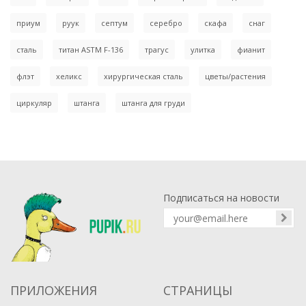
приум
руук
септум
серебро
скафа
снаг
сталь
титан ASTM F-136
трагус
улитка
фианит
флэт
хеликс
хирургическая сталь
цветы/растения
циркуляр
штанга
штанга для груди
Подписаться на новости
ПРИЛОЖЕНИЯ
СТРАНИЦЫ