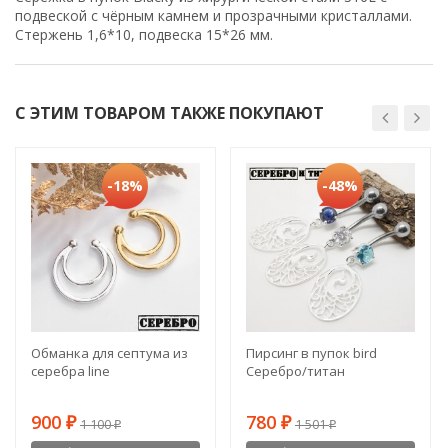
подвеской с чёрным камнем и прозрачными кристаллами.
Стержень 1,6*10, подвеска 15*26 мм.
С ЭТИМ ТОВАРОМ ТАКЖЕ ПОКУПАЮТ
-18%
-48%
Обманка для септума из
Пирсинг в пупок bird
серебра line
Серебро/титан
900
780
₽
1 100
₽
1 501
₽
₽