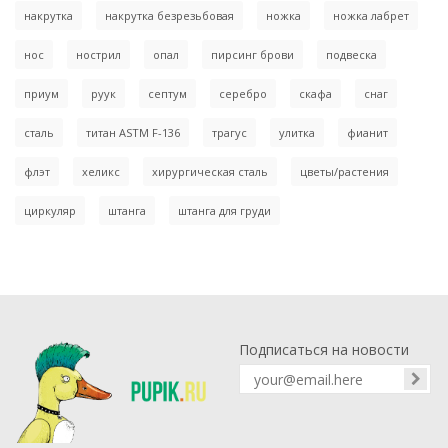
накрутка
накрутка безрезьбовая
ножка
ножка лабрет
нос
нострил
опал
пирсинг брови
подвеска
приум
руук
септум
серебро
скафа
снаг
сталь
титан ASTM F-136
трагус
улитка
фианит
флэт
хеликс
хирургическая сталь
цветы/растения
циркуляр
штанга
штанга для груди
Подписаться на новости