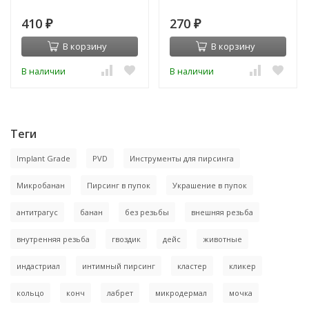
410
270
₽
₽
В корзину
В корзину
В наличии
В наличии
Теги
Implant Grade
PVD
Инструменты для пирсинга
Микробанан
Пирсинг в пупок
Украшение в пупок
антитрагус
банан
без резьбы
внешняя резьба
внутренняя резьба
гвоздик
дейс
животные
индастриал
интимный пирсинг
кластер
кликер
кольцо
конч
лабрет
микродермал
мочка