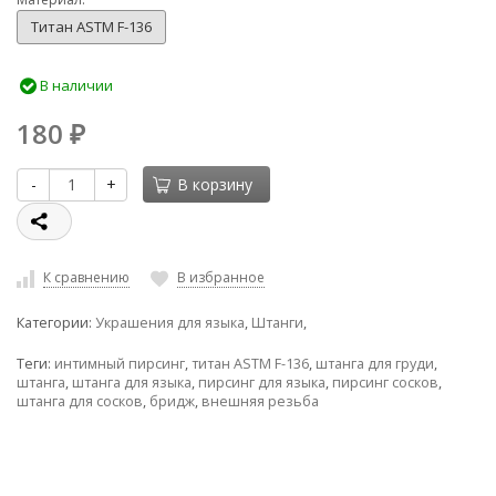
Титан ASTM F-136
В наличии
180
₽
-
+
В корзину
К сравнению
В избранное
Категории:
Украшения для языка
,
Штанги
,
Теги:
интимный пирсинг
,
титан ASTM F-136
,
штанга для груди
,
штанга
,
штанга для языка
,
пирсинг для языка
,
пирсинг сосков
,
штанга для сосков
,
бридж
,
внешняя резьба