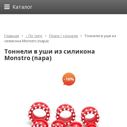
Каталог
Главная
↓ По типу
Плаги / тоннели
Тоннели в уши из
силикона Monstro (пара)
Тоннели в уши из силикона
Monstro (пара)
-16%