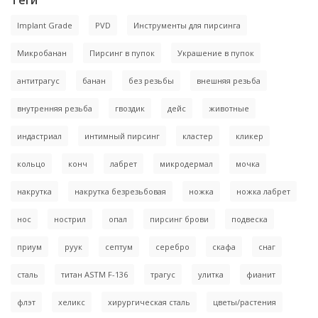
Теги
Implant Grade
PVD
Инструменты для пирсинга
Микробанан
Пирсинг в пупок
Украшение в пупок
антитрагус
банан
без резьбы
внешняя резьба
внутренняя резьба
гвоздик
дейс
животные
индастриал
интимный пирсинг
кластер
кликер
кольцо
конч
лабрет
микродермал
мочка
накрутка
накрутка безрезьбовая
ножка
ножка лабрет
нос
нострил
опал
пирсинг брови
подвеска
приум
руук
септум
серебро
скафа
снаг
сталь
титан ASTM F-136
трагус
улитка
фианит
флэт
хеликс
хирургическая сталь
цветы/растения