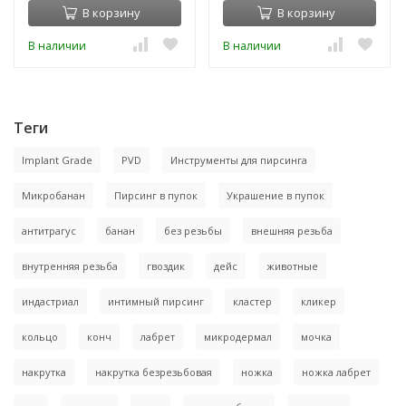
В корзину
В корзину
В наличии
В наличии
Теги
Implant Grade
PVD
Инструменты для пирсинга
Микробанан
Пирсинг в пупок
Украшение в пупок
антитрагус
банан
без резьбы
внешняя резьба
внутренняя резьба
гвоздик
дейс
животные
индастриал
интимный пирсинг
кластер
кликер
кольцо
конч
лабрет
микродермал
мочка
накрутка
накрутка безрезьбовая
ножка
ножка лабрет