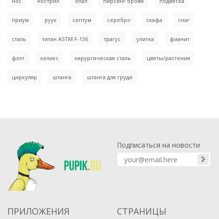
нос
нострил
опал
пирсинг брови
подвеска
приум
руук
септум
серебро
скафа
снаг
сталь
титан ASTM F-136
трагус
улитка
фианит
флэт
хеликс
хирургическая сталь
цветы/растения
циркуляр
штанга
штанга для груди
Подписаться на новости
ПРИЛОЖЕНИЯ
СТРАНИЦЫ