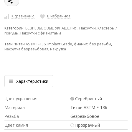
К сравнению
В избранное
Категории:
БЕЗРЕЗЬБОВЫЕ УКРАШЕНИЯ
,
Накрутки
,
Кластеры /
приумы
,
Накрутки с фианитами
Теги:
титан ASTM F-136
,
Implant Grade
,
фианит
,
без резьбы
,
накрутка безрезьбовая
,
накрутка
Характеристики
Цвет украшения
Серебристый
Материал
Титан ASTM F-136
Резьба
безрезьбовое
Цвет камня
Прозрачный