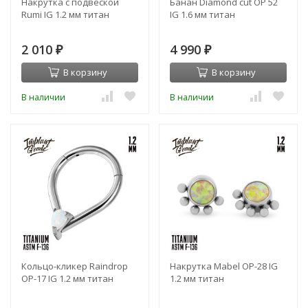
Накрутка с подвеской
Банан Diamond cut OP 52
Rumi IG 1.2 мм титан
IG 1.6 мм титан
2 010
4 990
₽
₽
В корзину
В корзину
В наличии
В наличии
Кольцо-кликер Raindrop
Накрутка Mabel OP-28 IG
OP-17 IG 1.2 мм титан
1.2 мм титан