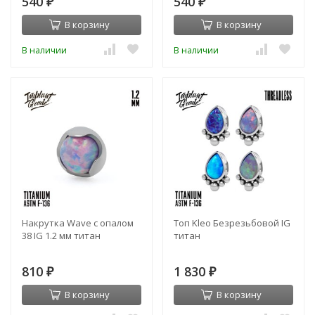
540
540
₽
₽
В корзину
В корзину
В наличии
В наличии
Накрутка Wave с опалом
Топ Kleo Безрезьбовой IG
38 IG 1.2 мм титан
титан
810
1 830
₽
₽
В корзину
В корзину