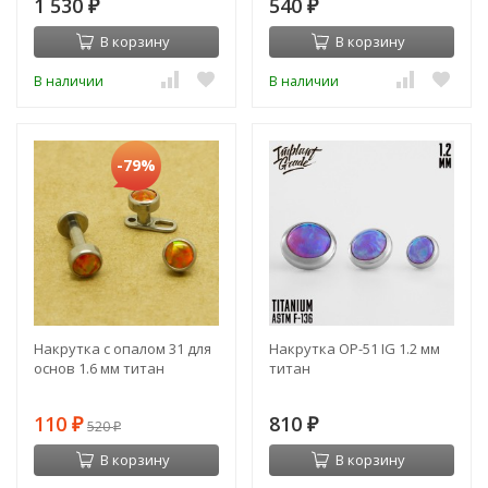
1 530
540
₽
₽
В корзину
В корзину
В наличии
В наличии
-79%
Накрутка с опалом 31 для
Накрутка OP-51 IG 1.2 мм
основ 1.6 мм титан
титан
110
810
₽
520
₽
₽
В корзину
В корзину