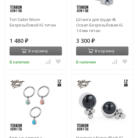
Топ Sailor Moon
Штанга для груди 4k
Безрезьбовой IG титан
Ocean Безрезьбовая IG
1.6 мм титан
1 480
3 300
₽
₽
В корзину
В корзину
В наличии
В наличии
Кольцо-кликер с
Накрутка Nancy Black IG