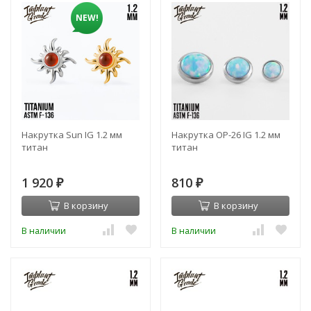
NEW!
Накрутка Sun IG 1.2 мм
Накрутка OP-26 IG 1.2 мм
титан
титан
1 920
810
₽
₽
В корзину
В корзину
В наличии
В наличии