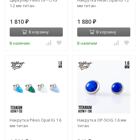
Циркуляр Pikes OP-15 IG
Накрутка Heart Opal IG 1.2
1.2 мм титан
мм титан
1 810
1 880
₽
₽
В корзину
В корзину
В наличии
В наличии
Накрутка Pikes Opal IG 1.6
Накрутка OP-50 IG 1.6 мм
мм титан
титан