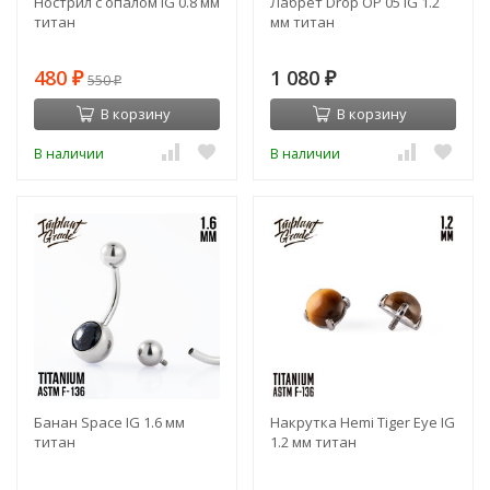
Нострил с опалом IG 0.8 мм
Лабрет Drop OP 05 IG 1.2
титан
мм титан
480
1 080
₽
550
₽
₽
В корзину
В корзину
В наличии
В наличии
Банан Space IG 1.6 мм
Накрутка Hemi Tiger Eye IG
титан
1.2 мм титан