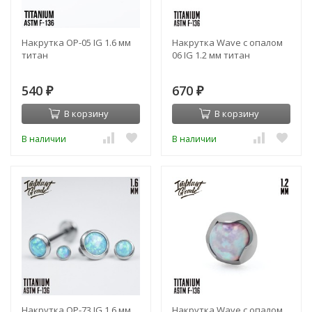
Накрутка OP-05 IG 1.6 мм
Накрутка Wave с опалом
титан
06 IG 1.2 мм титан
540
670
₽
₽
В корзину
В корзину
В наличии
В наличии
Накрутка OP-73 IG 1.6 мм
Накрутка Wave с опалом