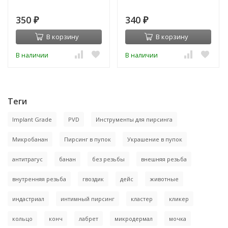
350
340
₽
₽
В корзину
В корзину
В наличии
В наличии
Теги
Implant Grade
PVD
Инструменты для пирсинга
Микробанан
Пирсинг в пупок
Украшение в пупок
антитрагус
банан
без резьбы
внешняя резьба
внутренняя резьба
гвоздик
дейс
животные
индастриал
интимный пирсинг
кластер
кликер
кольцо
конч
лабрет
микродермал
мочка