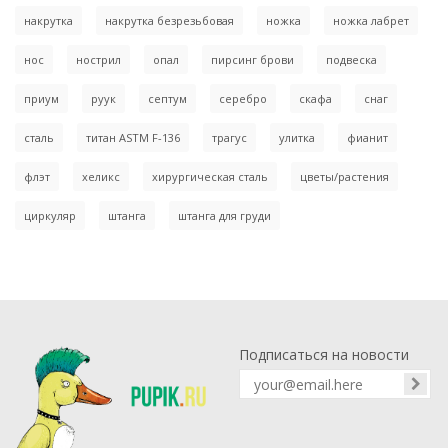
накрутка
накрутка безрезьбовая
ножка
ножка лабрет
нос
нострил
опал
пирсинг брови
подвеска
приум
руук
септум
серебро
скафа
снаг
сталь
титан ASTM F-136
трагус
улитка
фианит
флэт
хеликс
хирургическая сталь
цветы/растения
циркуляр
штанга
штанга для груди
Подписаться на новости