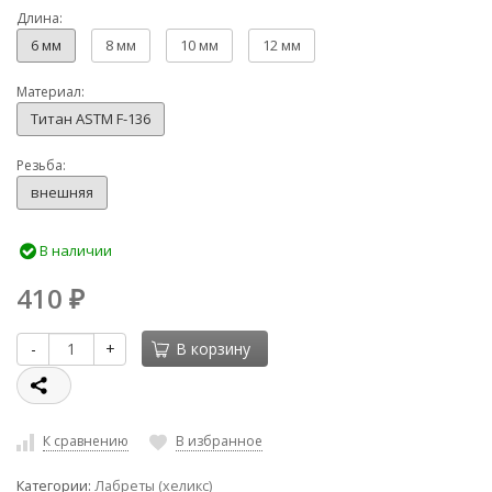
Длина:
6 мм
8 мм
10 мм
12 мм
Материал:
Титан ASTM F-136
Резьба:
внешняя
В наличии
410
₽
-
+
В корзину
К сравнению
В избранное
Категории:
Лабреты (хеликс)