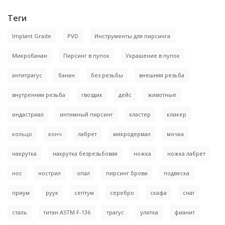
Теги
Implant Grade
PVD
Инструменты для пирсинга
Микробанан
Пирсинг в пупок
Украшение в пупок
антитрагус
банан
без резьбы
внешняя резьба
внутренняя резьба
гвоздик
дейс
животные
индастриал
интимный пирсинг
кластер
кликер
кольцо
конч
лабрет
микродермал
мочка
накрутка
накрутка безрезьбовая
ножка
ножка лабрет
нос
нострил
опал
пирсинг брови
подвеска
приум
руук
септум
серебро
скафа
снаг
сталь
титан ASTM F-136
трагус
улитка
фианит