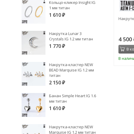
Кольцо-кликер Insight IG
1 мм титан
1 610
₽
Топ 9K БЕЗРЕЗЬБОВОЙ IG титан
Накрутк
Накрутка Lunar 3
2 150
4 500
Crystals IG 1.2 мм титан
₽
1 770
₽
В корзину
В к
В наличии
В налич
Накрутка-кластер NEW
BEAD Marquise IG 1.2 мм
титан
2 150
₽
Банан Simple Heart IG 1.6
мм титан
1 610
₽
Накрутка-кластер NEW
Marquise IG 1.2 мм титан