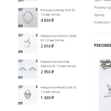
Размер к
Кольцо-кликер Zoe IG
1.2 мм титан
Бренд
4 830
₽
Комплект
Накрутка Unicorn Opal
IG 1.2 мм титан
РЕКОМЕ
2 010
₽
Накрутка-кластер
Silence IG 1.2 мм титан
2 950
₽
Накрутка Heart Lock IG
1.2 мм титан
1 430
₽