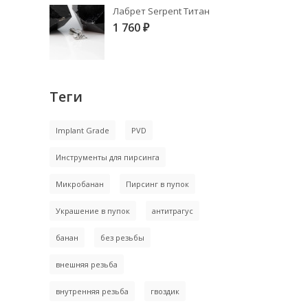
Лабрет Serpent Титан
1 760
₽
Теги
Implant Grade
PVD
Инструменты для пирсинга
Микробанан
Пирсинг в пупок
Украшение в пупок
антитрагус
банан
без резьбы
внешняя резьба
внутренняя резьба
гвоздик