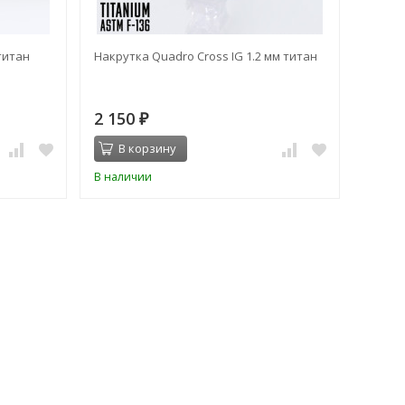
титан
Накрутка Quadro Cross IG 1.2 мм титан
Накрут
2 150
2 42
₽
В корзину
В 
В наличии
В нал