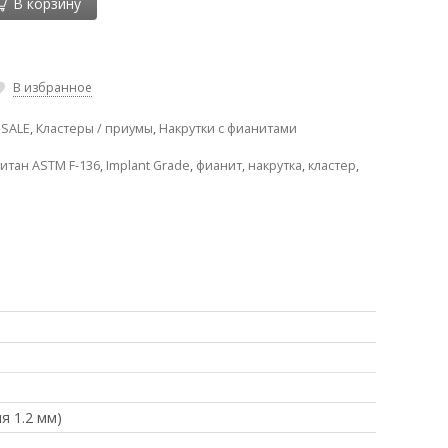
В корзину
В избранное
,
SALE
,
Кластеры / приумы
,
Накрутки с фианитами
титан ASTM F-136
,
Implant Grade
,
фианит
,
накрутка
,
кластер
,
я 1.2 мм)