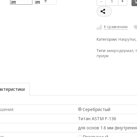
-
+
К сравнению
Категории:
Накрутки
Теги:
микродермал
,
приум
актеристики
ашения
Серебристый
л
Титан ASTM F-136
для основ 1.6 мм (внутрення
ня
Прозрачный