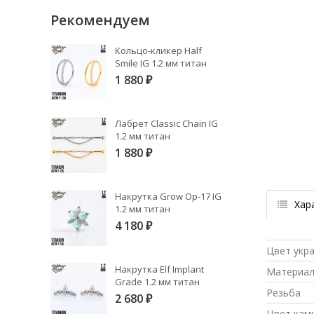
Рекомендуем
Кольцо-кликер Half
Smile IG 1.2 мм титан
1 880
₽
Лабрет Classic Chain IG
1.2 мм титан
1 880
₽
Накрутка Grow Op-17 IG
Хар
1.2 мм титан
4 180
₽
Цвет укр
Накрутка Elf Implant
Материа
Grade 1.2 мм титан
Резьба
2 680
₽
Цвет кам