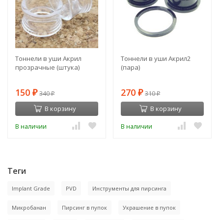
Тоннели в уши Акрил
Тоннели в уши Акрил2
прозрачные (штука)
(пара)
150
270
₽
340
₽
310
₽
₽
В корзину
В корзину
В наличии
В наличии
Теги
Implant Grade
PVD
Инструменты для пирсинга
Микробанан
Пирсинг в пупок
Украшение в пупок