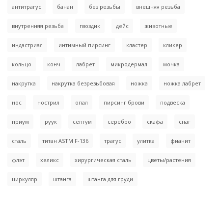
антитрагус
банан
без резьбы
внешняя резьба
внутренняя резьба
гвоздик
дейс
животные
индастриал
интимный пирсинг
кластер
кликер
кольцо
конч
лабрет
микродермал
мочка
накрутка
накрутка безрезьбовая
ножка
ножка лабрет
нос
нострил
опал
пирсинг брови
подвеска
приум
руук
септум
серебро
скафа
снаг
сталь
титан ASTM F-136
трагус
улитка
фианит
флэт
хеликс
хирургическая сталь
цветы/растения
циркуляр
штанга
штанга для груди