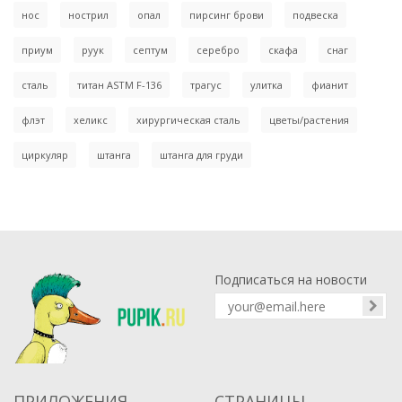
нос
нострил
опал
пирсинг брови
подвеска
приум
руук
септум
серебро
скафа
снаг
сталь
титан ASTM F-136
трагус
улитка
фианит
флэт
хеликс
хирургическая сталь
цветы/растения
циркуляр
штанга
штанга для груди
Подписаться на новости
ПРИЛОЖЕНИЯ
СТРАНИЦЫ