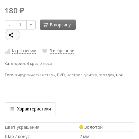
180
₽
-
+
В корзину
К сравнению
В избранное
Категории:
В крыло носа
Теги:
хирургическая сталь
,
PVD
,
нострил
,
улитка
,
гвоздик
,
нос
Характеристики
Цвет украшения
Золотой
Шар / конус
2 мм