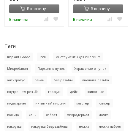
В корзину
В корзину
В наличии
В наличии
Теги
Implant Grade
PVD
Инструменты для пирсинга
Микробанан
Пирсинг в пупок
Украшение в пупок
антитрагус
банан
без резьбы
внешняя резьба
внутренняя резьба
гвоздик
дейс
животные
индастриал
интимный пирсинг
кластер
кликер
кольцо
конч
лабрет
микродермал
мочка
накрутка
накрутка безрезьбовая
ножка
ножка лабрет